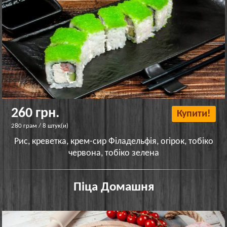
260 грн.
Купити!
280 грам / 8 штук(и)
Рис, креветка, крем-сир Філадельфія, огірок, тобіко
червона, тобіко зелена
Піца Домашня