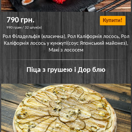
790 грн.
Купити!
990 грам / 32 штук(и)
Рол Філадельфія (класична), Рол Каліфорнія лосось, Рол
Каліфорнія лосось у кунжуті(соус Японський майонез),
Макі з лососем
Піца з грушею і Дор блю