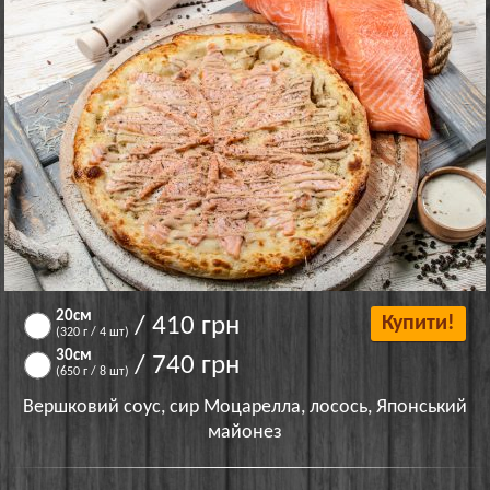
20см
/ 410 грн
Купити!
(320 г / 4 шт)
30см
/ 740 грн
(650 г / 8 шт)
Вершковий соус, сир Моцарелла, лосось, Японський
майонез