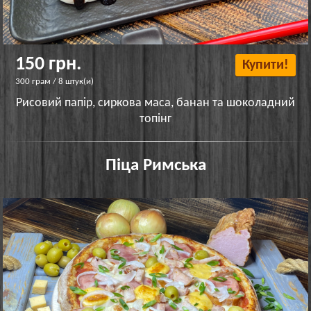
150 грн.
Купити!
300 грам / 8 штук(и)
Рисовий папір, сиркова маса, банан та шоколадний
топінг
Піца Римська