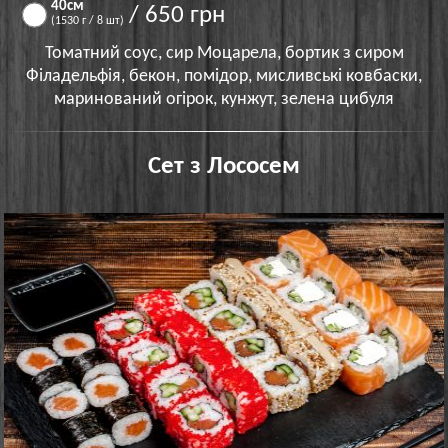
40см
/ 650 грн
(1530 г / 8 шт)
Томатний соус, сир Моцарела, бортик з сиром
Філадельфія, бекон, помідор, мисливські ковбаски,
маринований огірок, кунжут, зелена цибуля
Сет з Лососем