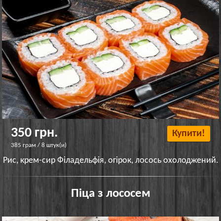
350 грн.
Купити!
385 грам / 8 штук(и)
Рис, крем-сир Філадельфія, огірок, лосось охолоджений.
Піца з лососем