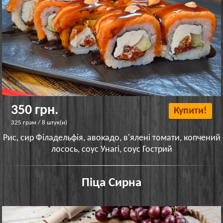
350 грн.
Купити!
325 грам / 8 штук(и)
Рис, сир Філадельфія, авокадо, в'ялені томати, копчений
лосось, соус Унагі, соус Гострий
Піца Сирна