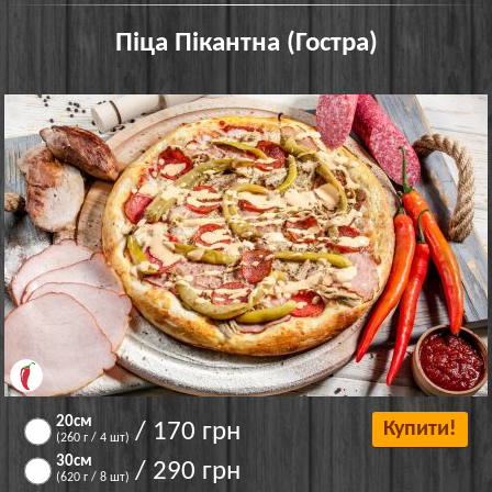
Піца Пікантна (Гостра)
20см
/ 170 грн
Купити!
(260 г / 4 шт)
30см
/ 290 грн
(620 г / 8 шт)