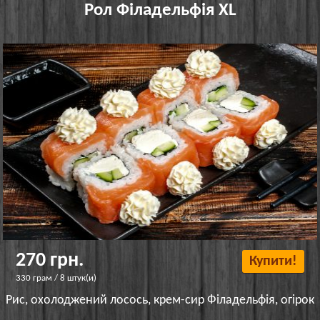
Рол Філадельфія XL
270 грн.
Купити!
330 грам / 8 штук(и)
Рис, охолоджений лосось, крем-сир Філадельфія, огірок