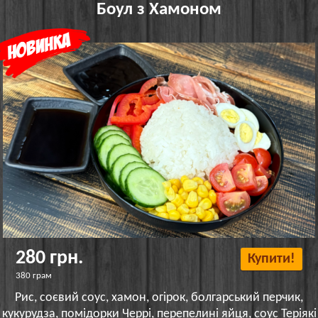
Боул з Хамоном
280 грн.
Купити!
380 грам
Рис, соєвий соус, хамон, огірок, болгарський перчик,
кукурудза, помідорки Черрі, перепелині яйця, соус Теріякі