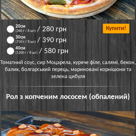
20см
/ 280 грн
Купити!
(360 г / 8 шт)
30см
/ 390 грн
(750 г / 8 шт)
40см
/ 580 грн
(1200 г / 8 шт)
Томатний соус, сир Моцарела, куряче філе, салямі, бекон,
балик, болгарський перець, мариновані корнішони та
зелена цибуля
Рол з копченим лососем (обпалений)