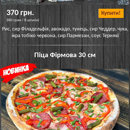
370 грн.
Купити!
380 грам / 8 штук(и)
Рис, сир Філадельфія, авокадо, тунець, сир Чеддер, чука,
ікра тобіко червона, сир Пармезан, соус Териякі
Піца Фірмова 30 см