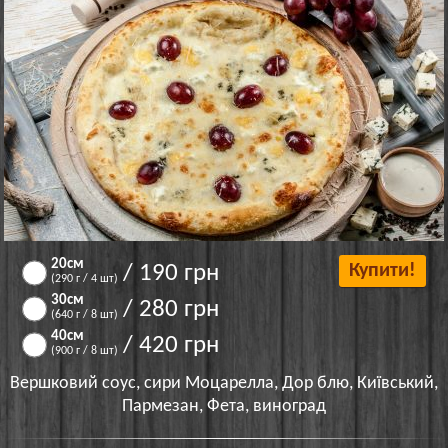
20см
/ 190 грн
Купити!
(290 г / 4 шт)
30см
/ 280 грн
(640 г / 8 шт)
40см
/ 420 грн
(900 г / 8 шт)
Вершковий соус, сири Моцарелла, Дор блю, Київський,
Пармезан, Фета, виноград