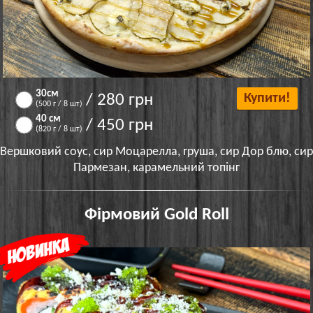
30см
/ 280 грн
Купити!
(500 г / 8 шт)
40 см
/ 450 грн
(820 г / 8 шт)
Вершковий соус, сир Моцарелла, груша, сир Дор блю, сир
Пармезан, карамельний топінг
Фірмовий Gold Roll