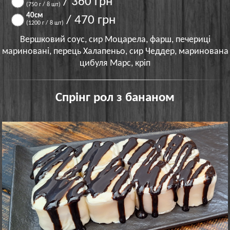
/ 360 грн
(750 г / 8 шт)
40см
/ 470 грн
(1200 г / 8 шт)
Вершковий соус, сир Моцарела, фарш, печериці
мариновані, перець Халапеньо, сир Чеддер, маринована
цибуля Марс, кріп
Спрінг рол з бананом