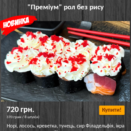
"Преміум" рол без рису
720 грн.
Купити!
370 грам / 8 штук(и)
Норі, лосось, креветка, тунець, сир Філадельфія, ікра