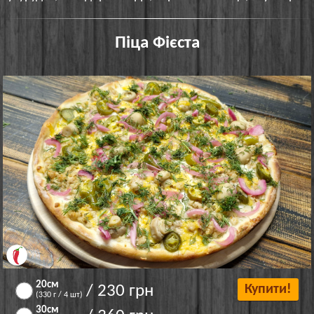
Піца Фієста
20см
/ 230 грн
Купити!
(330 г / 4 шт)
30см