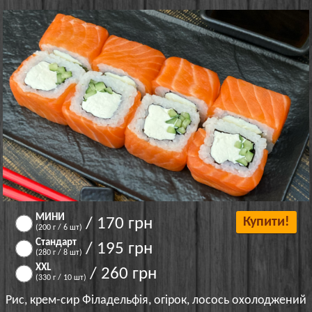
МИНИ
/ 170 грн
Купити!
(200 г / 6 шт)
Стандарт
/ 195 грн
(280 г / 8 шт)
XXL
/ 260 грн
(330 г / 10 шт)
Рис, крем-сир Філадельфія, огірок, лосось охолоджений