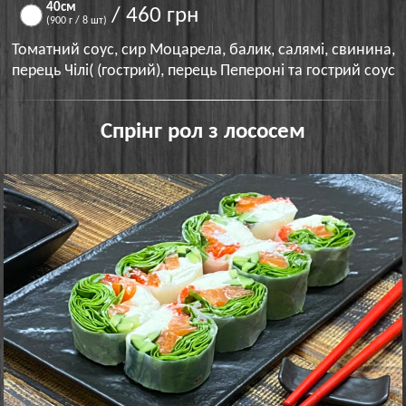
40см
/ 460 грн
(900 г / 8 шт)
Томатний соус, сир Моцарела, балик, салямі, свинина,
перець Чілі( (гострий), перець Пепероні та гострий соус
Спрінг рол з лососем