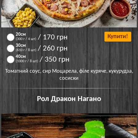
20см
/ 170 грн
Купити!
(300 г / 4 шт)
30см
/ 260 грн
(610 г / 8 шт)
40см
/ 350 грн
(1000 г / 8 шт)
Томатний соус, сир Моцарела, філе куряче, кукурудза,
сосиски
Рол Дракон Нагано