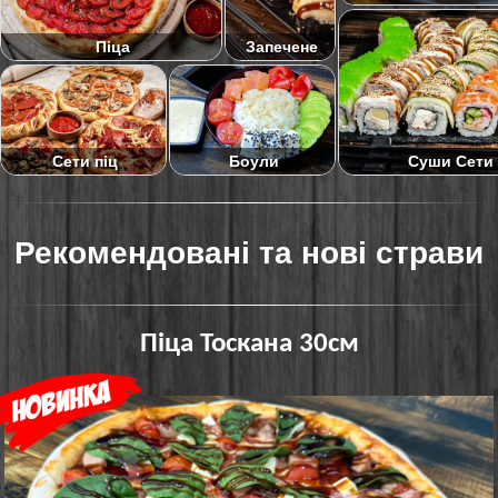
Піца
Запечене
Суши Сети
Сети піц
Боули
Рекомендовані та нові страви
Піца Тоскана 30см