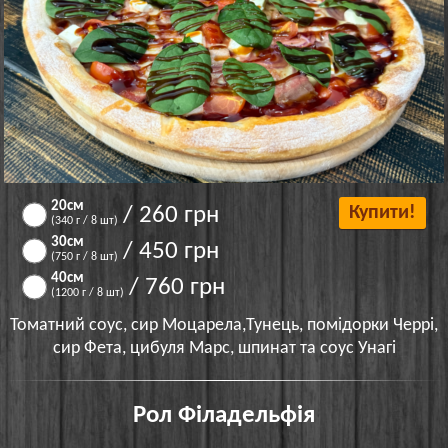
20см
/ 260 грн
Купити!
(340 г / 8 шт)
30см
/ 450 грн
(750 г / 8 шт)
40см
/ 760 грн
(1200 г / 8 шт)
Томатний соус, сир Моцарела,Тунець, помідорки Черрі,
сир Фета, цибуля Марс, шпинат та соус Унагі
Рол Філадельфія