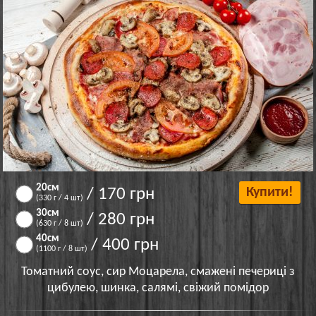
20см
/ 170 грн
Купити!
(330 г / 4 шт)
30см
/ 280 грн
(630 г / 8 шт)
40см
/ 400 грн
(1100 г / 8 шт)
Томатний соус, сир Моцарела, смажені печериці з
цибулею, шинка, салямі, свіжий помідор