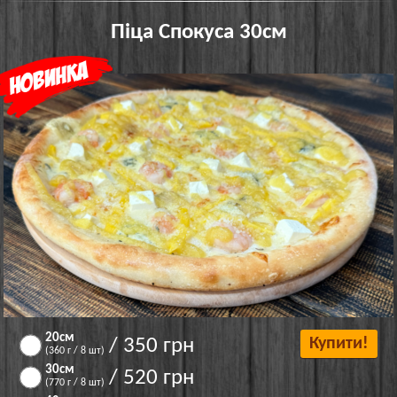
Піца Спокуса 30см
20см
/ 350 грн
Купити!
(360 г / 8 шт)
30см
/ 520 грн
(770 г / 8 шт)