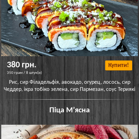
380 грн.
Купити!
350 грам / 8 штук(и)
Рис, сир Філадельфія, авокадо, огурец, лосось, сир
Чеддер, ікра тобіко зелена, сир Пармезан, соус Териякі
Піца Мʼясна