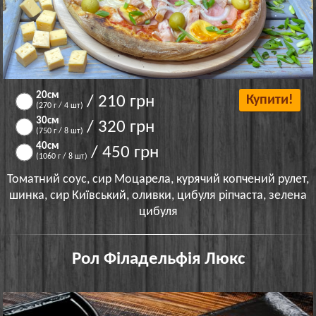
20см
/ 210 грн
Купити!
(270 г / 4 шт)
30cм
/ 320 грн
(750 г / 8 шт)
40см
/ 450 грн
(1060 г / 8 шт)
Томатний соус, сир Моцарела, курячий копчений рулет,
шинка, сир Київський, оливки, цибуля ріпчаста, зелена
цибуля
Рол Філадельфія Люкс