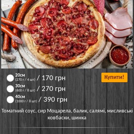
20см
/ 170 грн
Купити!
(270 г / 4 шт)
30см
/ 270 грн
(600 г / 8 шт)
40см
/ 390 грн
(1000 г / 8 шт)
Томатний соус, сир Моцарела, балик, салямі, мисливські
ковбаски, шинка