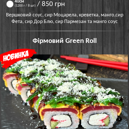
40см
/ 850 грн
(1200 г / 8 шт)
Вершковий соус, сир Моцарела, креветка, манго,сир
Фета, сир Дор Блю, сир Пармезан та манго соус
Фірмовий Green Roll