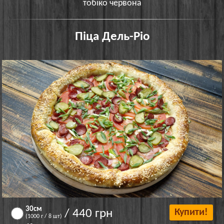
тобіко червона
Піца Дель-Ріо
30см
/ 440 грн
Купити!
(1000 г / 8 шт)