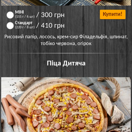
МІНІ
/ 300 грн
Купити!
(155 г / 6 шт)
Стандарт
/ 410 грн
(220 г / 8 шт)
Рисовий папір, лосось, крем-сир Філадельфія, шпинат,
тобіко червона, огірок
Піца Дитяча