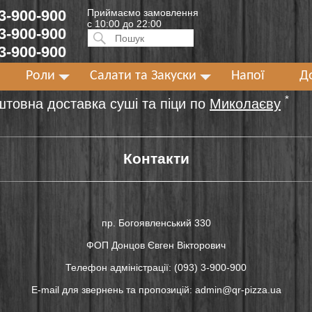
 3-900-900
Приймаємо замовлення
с 10:00 до 22:00
 3-900-900
Искать:
ПОИСК
 3-900-900
Роли
Салати та Закуски
Напої
Д
*
штовна доставка суші та піци по
Миколаєву
Контакти
пр. Богоявленський 330
ФОП Донцов Євген Вікторович
Телефон адміністрації: (093) 3-900-900
E-mail для звернень та пропозицій: admin@qr-pizza.ua