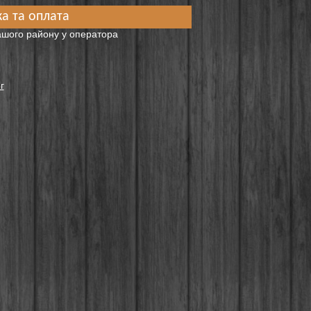
а та оплата
вашого району у оператора
г