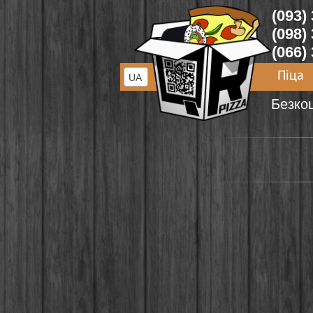
(093)
(098)
(066)
Піца
UA
Безко