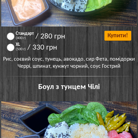
Стандарт
/ 280 грн
Купити!
(400 г)
XL
/ 330 грн
(500 г)
Рис, соєвий соус, тунець, авокадо, сир Фета, помідорки
Черрі, шпинат, кунжут чорний, соус Гострий
Боул з тунцем Чілі