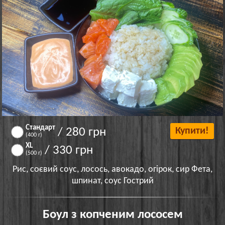
Стандарт
/ 280 грн
Купити!
(400 г)
XL
/ 330 грн
(500 г)
Рис, соєвий соус, лосось, авокадо, огірок, сир Фета,
шпинат, соус Гострий
Боул з копченим лососем