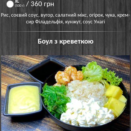
ХL
/ 360 грн
(500 г)
Рис, соєвий соус, вугор, салатний мікс, огірок, чука, крем-
сир Філадельфія, кунжут, соус Унагі
Боул з креветкою