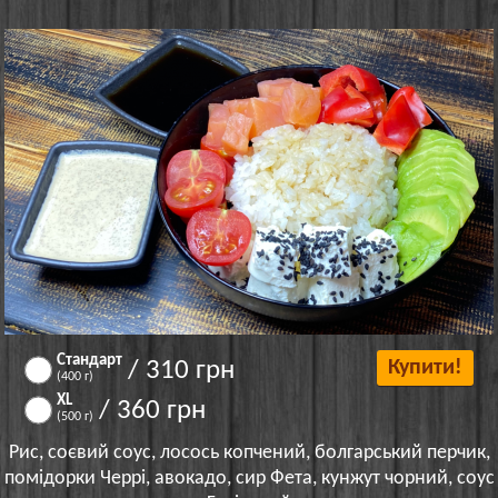
Стандарт
/ 310 грн
Купити!
(400 г)
XL
/ 360 грн
(500 г)
Рис, соєвий соус, лосось копчений, болгарський перчик,
помідорки Черрі, авокадо, сир Фета, кунжут чорний, соус