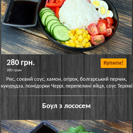
280 грн.
Купити!
380 грам
Рис, соєвий соус, хамон, огірок, болгарський перчик,
кукурудза, помідорки Черрі, перепелині яйця, соус Теріякі
Боул з лососем