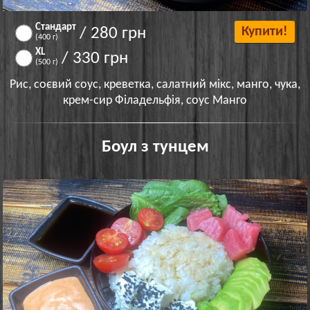
Стандарт
/ 280 грн
Купити!
(400 г)
XL
/ 330 грн
(500 г)
Рис, соєвий соус, креветка, салатний мікс, манго, чука,
крем-сир Філадельфія, соус Манго
Боул з тунцем