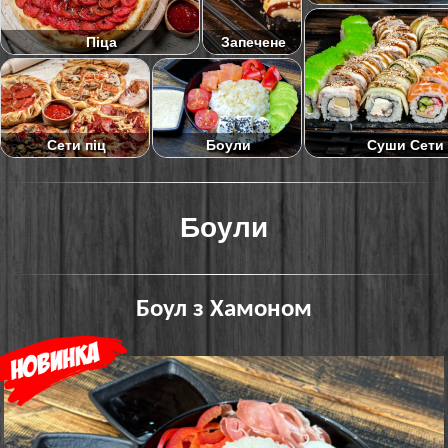
Піца
Запечене
Суши Сети
Сети піц
Боули
Боули
Боул з Хамоном