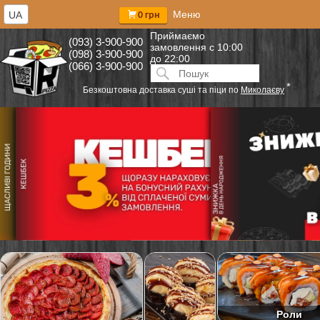
Меню
UA
0 грн
Приймаємо
(093) 3-900-900
замовлення
с 10:00
(098) 3-900-900
до 22:00
(066) 3-900-900
Искать:
ПОИСК
*
Безкоштовна доставка суші та піци по
Миколаєву
Роли