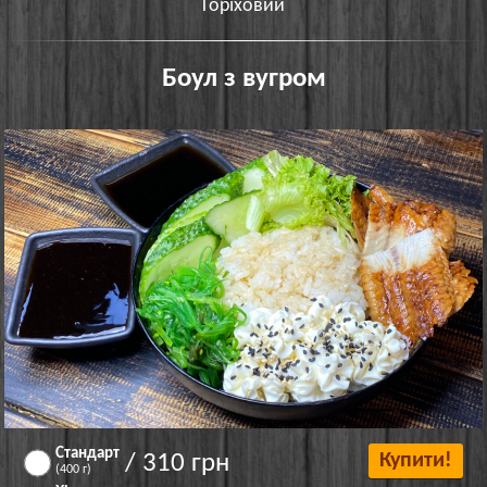
Горіховий
Боул з вугром
Стандарт
/ 310 грн
Купити!
(400 г)