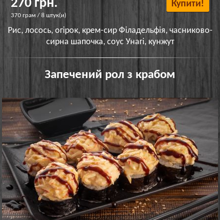
270 грн.
Купити!
370 грам / 8 штук(и)
Рис, лосось, огірок, крем-сир Філадельфія, часниково-
сирна шапочка, соус Унагі, кунжут
Запечений рол з крабом