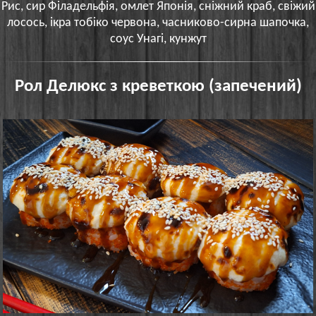
Рис, сир Філадельфія, омлет Японія, сніжний краб, свіжий
лосось, ікра тобіко червона, часниково-сирна шапочка,
соус Унагі, кунжут
Рол Делюкс з креветкою (запечений)