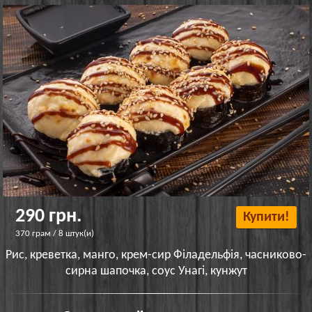
290 грн.
Купити!
370 грам / 8 штук(и)
Рис, креветка, манго, крем-сир Філадельфія, часниково-
сирна шапочка, соус Унагі, кунжут