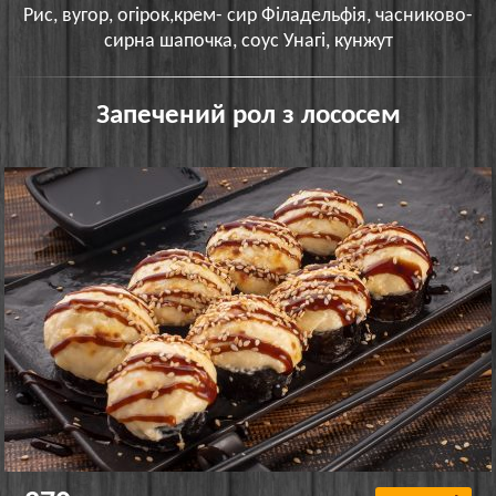
Рис, вугор, огірок,крем- сир Філадельфія, часниково-
сирна шапочка, соус Унагі, кунжут
Запечений рол з лососем