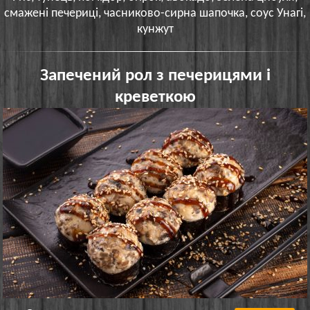
смажені печериці, часниково-сирна шапочка, соус Унагі,
кунжут
Запечений рол з печерицями і
креветкою