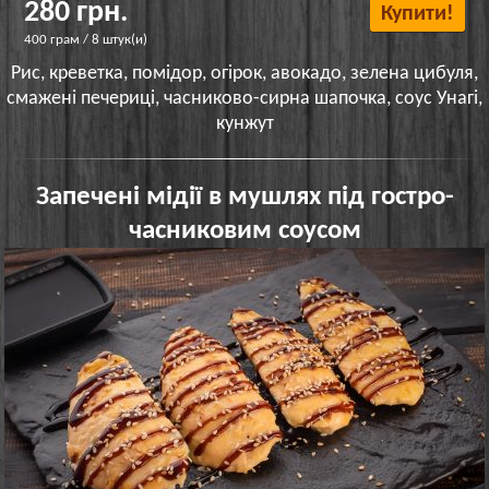
280 грн.
Купити!
400 грам / 8 штук(и)
Рис, креветка, помідор, огірок, авокадо, зелена цибуля,
смажені печериці, часниково-сирна шапочка, соус Унагі,
кунжут
Запечені мідії в мушлях під гостро-
часниковим соусом