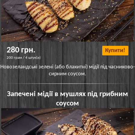
280 грн.
Купити!
200 грам / 4 штук(и)
Новозеландські зелені (або блакитні) мідії під часниково-
сирним соусом.
Запечені мідії в мушлях під грибним
соусом