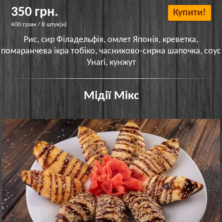
350 грн.
Купити!
400 грам / 8 штук(и)
Рис, сир Філадельфія, омлет Японія, креветка,
помаранчева ікра тобіко, часниково-сирна шапочка, соус
Унагі, кунжут
Мідії Мікс