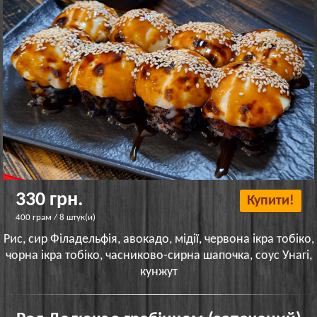
330 грн.
Купити!
400 грам / 8 штук(и)
Рис, сир Філадельфія, авокадо, мідії, червона ікра тобіко,
чорна ікра тобіко, часниково-сирна шапочка, соус Унагі,
кунжут