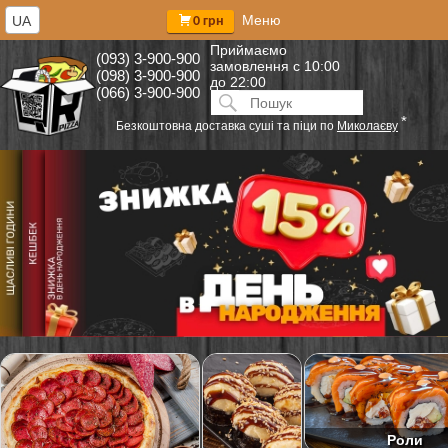
Меню
UA
0 грн
Приймаємо
(093) 3-900-900
замовлення
с 10:00
(098) 3-900-900
до 22:00
(066) 3-900-900
Искать:
ПОИСК
*
Безкоштовна доставка суші та піци по
Миколаєву
Роли