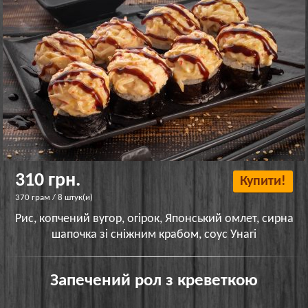
310 грн.
Купити!
370 грам / 8 штук(и)
Рис, копчений вугор, огірок, Японський омлет, сирна
шапочка зі сніжним крабом, соус Унагі
Запечений рол з креветкою