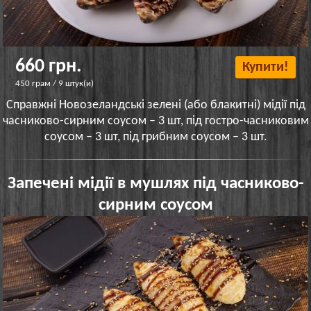
660 грн.
Купити!
450 грам / 9 штук(и)
Справжні Новозеландські зелені (або блакитні) мідії під
часниково-сирним соусом – 3 шт, під гостро-часниковим
соусом – 3 шт, під грибним соусом – 3 шт.
Запечені мідії в мушлях під часниково-
сирним соусом