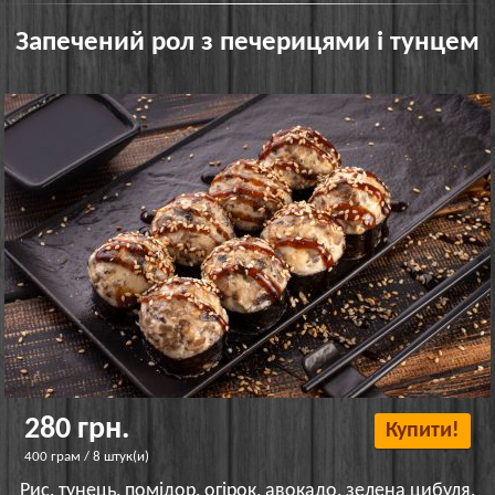
Запечений рол з печерицями і тунцем
280 грн.
Купити!
400 грам / 8 штук(и)
Рис, тунець, помідор, огірок, авокадо, зелена цибуля,