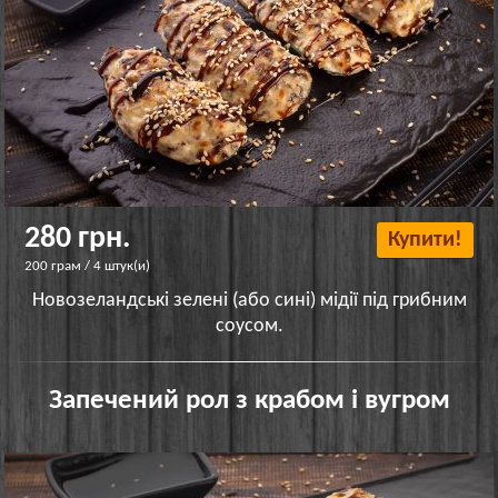
280 грн.
Купити!
200 грам / 4 штук(и)
Новозеландські зелені (або сині) мідії під грибним
соусом.
Запечений рол з крабом і вугром