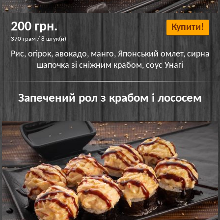
200 грн.
Купити!
370 грам / 8 штук(и)
Рис, огірок, авокадо, манго, Японський омлет, сирна
шапочка зі сніжним крабом, соус Унагі
Запечений рол з крабом і лососем