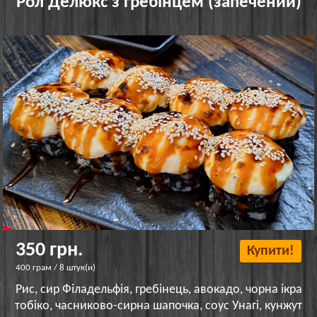
Рол Делюкс з гребінцем (запечений)
350 грн.
Купити!
400 грам / 8 штук(и)
Рис, сир Філадельфія, гребінець, авокадо, чорна ікра
тобіко, часниково-сирна шапочка, соус Унагі, кунжут