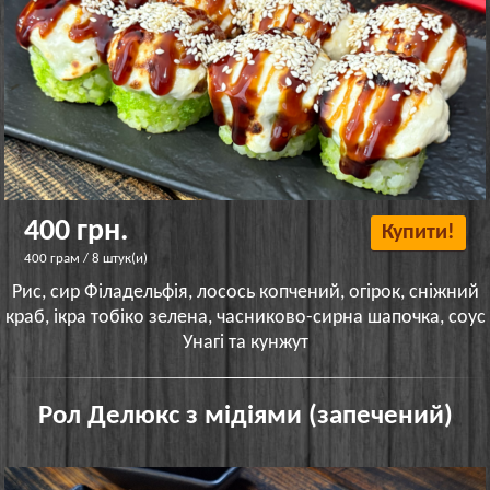
400 грн.
Купити!
400 грам / 8 штук(и)
Рис, сир Філадельфія, лосось копчений, огірок, сніжний
краб, ікра тобіко зелена, часниково-сирна шапочка, соус
Унагі та кунжут
Рол Делюкс з мідіями (запечений)