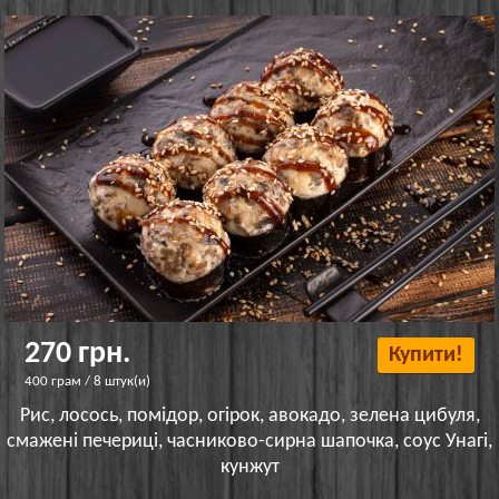
270 грн.
Купити!
400 грам / 8 штук(и)
Рис, лосось, помідор, огірок, авокадо, зелена цибуля,
смажені печериці, часниково-сирна шапочка, соус Унагі,
кунжут