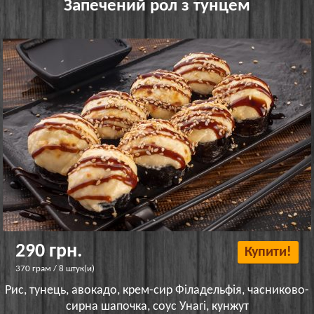
Запечений рол з тунцем
290 грн.
Купити!
370 грам / 8 штук(и)
Рис, тунець, авокадо, крем-сир Філадельфія, часниково-
сирна шапочка, соус Унагі, кунжут