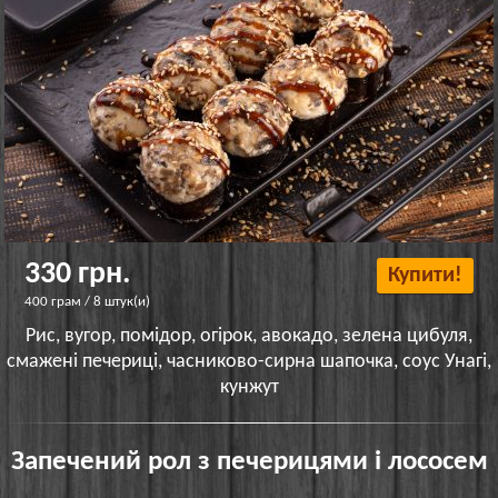
330 грн.
Купити!
400 грам / 8 штук(и)
Рис, вугор, помідор, огірок, авокадо, зелена цибуля,
смажені печериці, часниково-сирна шапочка, соус Унагі,
кунжут
Запечений рол з печерицями і лососем