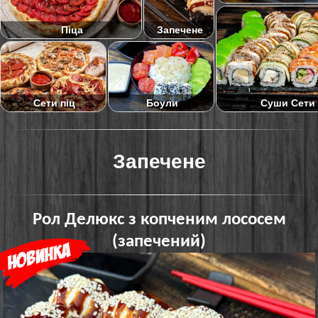
Піца
Запечене
Суши Сети
Сети піц
Боули
Запечене
Рол Делюкс з копченим лососем
(запечений)