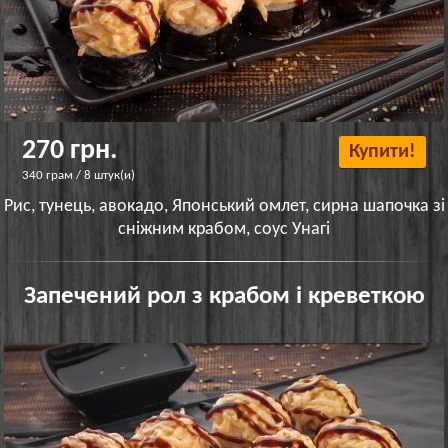
270 грн.
Купити!
340 грам / 8 штук(и)
Рис, тунець, авокадо, Японський омлет, сирна шапочка зі
сніжним крабом, соус Унагі
Запечений рол з крабом і креветкою