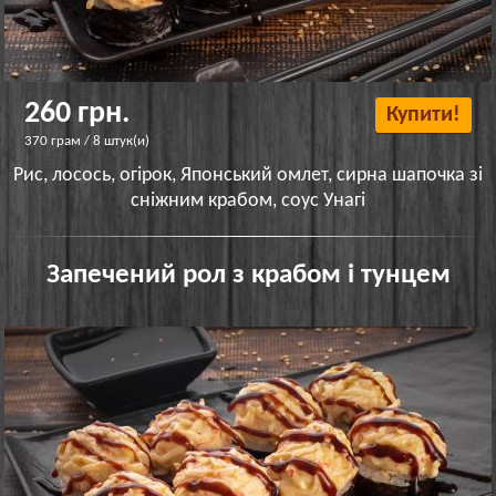
260 грн.
Купити!
370 грам / 8 штук(и)
Рис, лосось, огірок, Японський омлет, сирна шапочка зі
сніжним крабом, соус Унагі
Запечений рол з крабом і тунцем